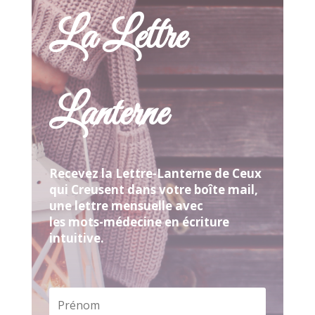
La Lettre
Lanterne
Recevez la Lettre-Lanterne de Ceux
qui Creusent dans votre boîte mail,
une lettre mensuelle avec
les mots-médecine en écriture
intuitive.