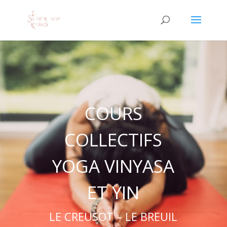
COURS
COLLECTIFS
YOGA VINYASA
ET YIN
LE CREUSOT – LE BREUIL